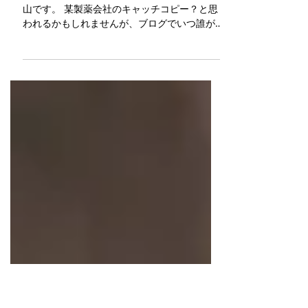
祝☆正式にメディアに掲載さ
れました！
VOL.48 おはようございます〜こんばんは、高
山です。 某製薬会社のキャッチコピー？と思
われるかもしれませんが、ブログでいつ誰が
読むのか分かりませんので、最近はこの出だ
しを使ってみております。 さておき、デジャ
ヴ？と思われた方もいるかもしれませんが、
この度、以前にブログや、LINEからわざわざ
読んでー！と送った人たちもいましたが、弊
事務所が設計した中央林間の美容室、『 outil
』が今回は！メディアに！正式に掲載されま
した！ TECTURE MAG
https://mag.tecture.jp/ PROJECT → salon →
outil
https://mag.tecture.jp/project/20221209-
outil-atelier-0/ “正式に“と言うのは、前回の掲
載はTECTUREさんのサービスの中でもやや実
用寄りの方のような、「Tecture」だったので