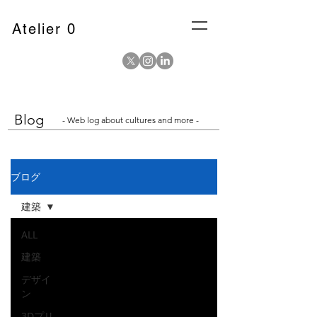
Atelier 0
Blog
- Web log about cultures and more -
ブログ
建築
ALL
建築
デザイ
ン
3Dプリ