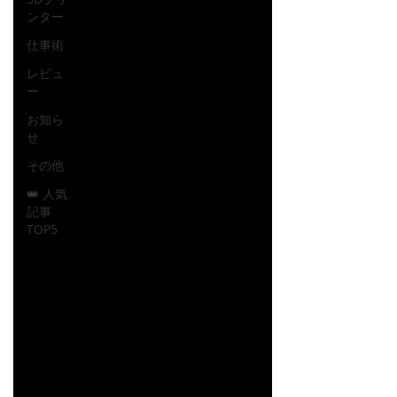
ンター
仕事術
レビュ
ー
お知ら
せ
その他
👑 人気
記事
TOP5