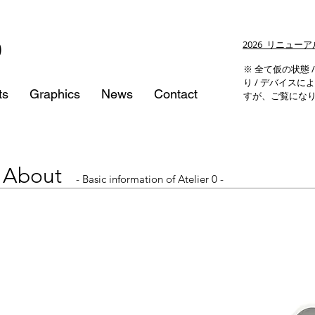
0
​2026 リニュ
※ 全て仮の状態 
り / デバイス
ts
Graphics
News
Contact
すが、ご覧にな
About
- Basic information of Atelier 0 -