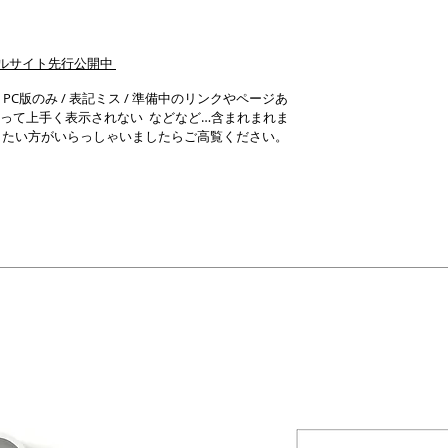
ーアルサイト先行公開中
/ PC版のみ / 表記ミス / 準備中のリンクやページあ
によって上手く表示されない などなど…含まれまれま
りたい方がいらっしゃいましたらご高覧ください。