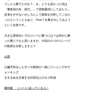
うしたら勝てたのか？」を、とても若かった頃は
「審査員の目、節穴。」で雲散霧消にしてみたり...
反省をややないがしろにして敗因を分析してこなか
ったということもあり、How？を書き出してみよう
という次第です。
大きな意味合いでのコンペに勝つには？は何かに勝
った際にでもと思いますが、今回のロゴのコンペで
の敗因を分析しますと〜
お題
心臓手術をした方々や医師が一緒にランニングやウ
ォーキング
をする会を主催する社団法人のロゴ作成
勝利案　（ハート×走っている人）