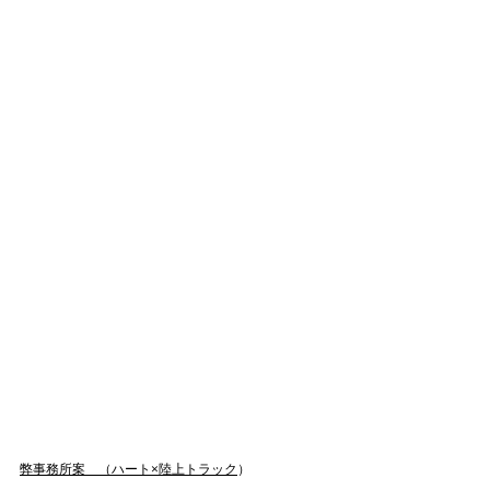
弊事務所案　（ハート×陸上トラック
）