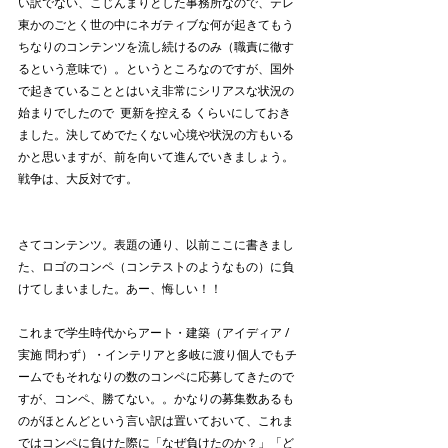
い訳でない、こじんまりとした事務所なので、テレ
東かのごとく世の中にネガティブな何が起きてもう
ちなりのコンテンツを流し続けるのみ（職責に徹す
るという意味で）。というところなのですが、国外
で起きていることとはいえ非常にシリアスな状況の
始まりでしたので  更新を控える くらいにしておき
ました。決してめでたくない心境や状況の方もいる
かと思いますが、前を向いて進んでいきましょう。
戦争は、大反対です。
さてコンテンツ。表題の通り、以前ここに書きまし
た、ロゴのコンペ（コンテストのようなもの）に負
けてしまいました。あー、悔しい！！
これまで学生時代からアート・建築（アイディア / 
実施 問わず）・インテリアと多岐に渡り個人でもチ
ームでもそれなりの数のコンペに応募してきたので
すが、コンペ、勝てない。。かなりの募集数あるも
のがほとんどという言い訳は置いておいて、これま
ではコンペに負けた際に「なぜ負けたのか？」「ど