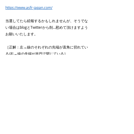
https://www.asfr-japan.com/
当選してたら続報するかもしれませんが、そうでな
い場合はblogとTwitterから削…慰めて頂けますよう
お願いいたします。
［正解：左→線のそれぞれの先端が直角に切れてい
る/右→線の先端が半円で閉じている］
そのうち拡大画像を載せるかもしれません！
Thank you for your reading.
アトリエゼロ 代表　高山秀則
関連記事