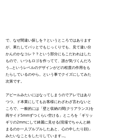
で、なぜ間違い探しを？というところではあります
が、果たしてパッとでもじっくりでも、見て違い分
かんのかなコレ？？という部分にもこだわれはした
もので、いつもロゴを作ってて、誰が気づくんだろ
う…というレベルのデザインがどの程度の作用をも
たらしているのやら。という事でクイズにしてみた
次第です。
アピールみたいにはなってしまうのでアレではあり
つつ、ド本業にしてもお客様にわざわざ言わないと
ころで、一般的には「壁と収納の間(クリアランス)を
両サイド5mmずつくらい空ける」ところを「ギリッ
ギリの2mmにして綺麗に見せる(現場でちゃんと納
まるのか一人プルプルしたあと、心の中したり顔)」
みたいなことをしたりしています…。