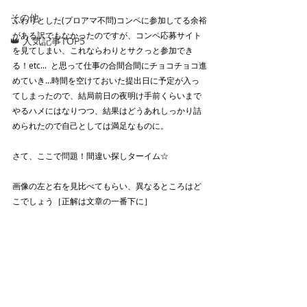
その他
ふわりとした(プロアマ不問)コンペに参加してる余裕
がある訳でもなかったのですが、コンペ応募サイト
👑 人気記事TOP5
を見てしまい、これならわりとサクっと参加でき
る！etc...  と思って仕事の合間合間にチョコチョコ進
めていき…時間を空けておいた提出日に予定が入っ
てしまったので、結局前日の夜明け手前くらいまで
やるハメにはなりつつ、結果はどうあれしっかり詰
められたので自己としては満足なものに。
さて、ここで問題！間違い探しターイム☆
画像の左と右を見比べてもらい、異なるところはど
こでしょう［正解は文章の一番下に］