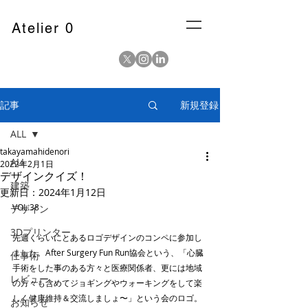
Atelier 0
記事
新規登録
ALL
takayamahidenori
ALL
2022年2月1日
デザインクイズ！
建築
更新日：
2024年1月12日
VOL.38
デザイン
3Dプリンター
先週くらいにとあるロゴデザインのコンペに参加し
ました。After Surgery Fun Run協会という、「心臓
仕事術
手術をした事のある方々と医療関係者、更には地域
レビュー
の方々も含めてジョギングやウォーキングをして楽
しく健康維持＆交流しましょ〜」という会のロゴ。
お知らせ