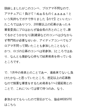
脱線しましたがこのコンペ、プロアマ不問なので、
アマチュアに！負けて！ぬぁるものくぁぁぁぁ！と
いう気持ちでガチで作りました【ので】といいたい
たころではありつつ、200案以上の応募があった＆
審査委員にプロはおらず協会長の方とのことで…勝
てるかどうかかなり謎(建築などのコンペは少なから
ず専門性が必要なせいか、アイディアコンペでもプ
ロアマ不問って聞いたことも参加したこともなく、
かつ、ロゴの公募のコンペは初参加。)ところではあ
り、なんとも微妙な心持ちで結果発表を待っている
ところです。
で、1月中の発表とのことであー、連絡来てないし負
けたかな…と思っていたところ、想定以上の応募数
なので慎重な審査をするため発表を1〜2週延期との
ことで、これについては寝て待つのみ。なう。
参加させてもらったので宣伝がてら、協会WEBSITE
はこちら