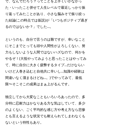
で、なんでだろう？ってことを上手くいかなかっ
た・いったこと併せて人生レベルで最近しっかり振
り返ってみたことがあり、小さな脳みそで振り絞っ
た結論(この時点では仮説)が「いつもポジティブ過ぎ
るのではないか？」でした…。
というのも、自分で言うのは難ですが、幸いなこと
にそこまでとっても頭や人間性がよろしくない、努
力もしないような人間ではないハズなので、何かを
やるぞ！(大抵やってみようと思ったことはやってみ
て、時に自分に大きく疲弊するタイプ…だけならい
いけど人巻き込むと自他共に辛いし…知識や経験は
間違いなく溜まるけどね…。)でやってみて、最低
限〜そこそこの成果はまぁ上がるんです。
独立してから大変なこともいろいろあったので、多
分特に忍耐力はかなりある方な気はしていて、多少
のよくない、ごく平均的な感じ方や考え方なら悲惨
とも言えるような状況でも耐えられてしまわなくも
ないという特性もあり。