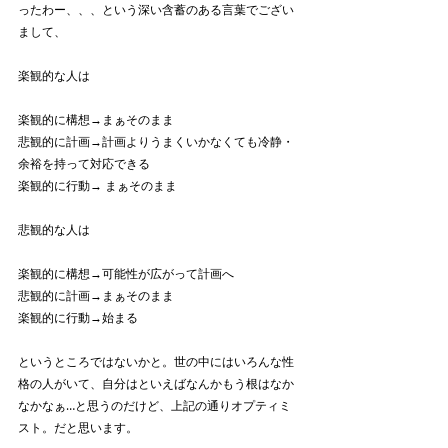
ったわー、、、という深い含蓄のある言葉でござい
まして、
楽観的な人は
楽観的に構想→まぁそのまま
悲観的に計画→計画よりうまくいかなくても冷静・
余裕を持って対応できる
楽観的に行動→ まぁそのまま
悲観的な人は
楽観的に構想→可能性が広がって計画へ
悲観的に計画→まぁそのまま
楽観的に行動→始まる
というところではないかと。世の中にはいろんな性
格の人がいて、自分はといえばなんかもう根はなか
なかなぁ…と思うのだけど、上記の通りオプティミ
スト。だと思います。