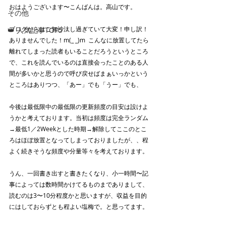
おはようございます〜こんばんは。高山です。
その他
ブログからはご無沙汰し過ぎていて大変！申し訳！
👑 人気記事TOP5
ありませんでした！m(_ _)m  こんなに放置してたら
離れてしまった読者もいることだろうというところ
で、これを読んでいるのは直接会ったことのある人
間が多いかと思うので呼び戻せばまぁいっかという
ところはありつつ、「あー」でも「うー」でも、
今後は最低限中の最低限の更新頻度の目安は設けよ
うかと考えております。当初は頻度は完全ランダム
→最低1／2Weekとした時期→解除してここのとこ
ろはほぼ放置となってしまっておりましたが、、程
よく続きそうな頻度や分量等々を考えております。
うん、一回書き出すと書きたくなり、小一時間〜記
事によっては数時間かけてるものまでありまして、
読むのは3〜10分程度かと思いますが、収益を目的
にはしておらずとも程よい塩梅で。と思ってます。