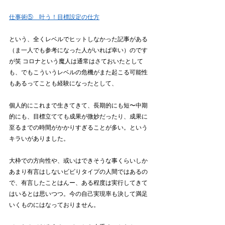
仕事術⑤　叶う！目標設定の仕方
という、全くレベルでヒットしなかった記事がある
（ま一人でも参考になった人がいれば幸い）のです
が笑 コロナという魔人は通常はさておいたとして
も、でもこういうレベルの危機がまた起こる可能性
もあるってことも経験になったとして、
個人的にこれまで生きてきて、長期的にも短〜中期
的にも、目標立てても成果が微妙だったり、成果に
至るまでの時間がかかりすぎることが多い。という
キラいがありました。
大枠での方向性や、或いはできそうな事くらいしか
あまり有言はしないビビりタイプの人間ではあるの
で、有言したことはんー、ある程度は実行してきて
はいるとは思いつつ。今の自己実現率も決して満足
いくものにはなっておりません。