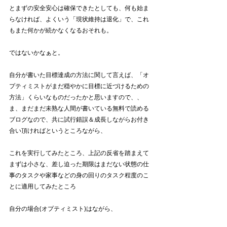
とまずの安全安心は確保できたとしても、何も始ま
らなければ、よくいう「現状維持は退化」で、これ
もまた何かが続かなくなるおそれも。
ではないかなぁと。
自分が書いた目標達成の方法に関して言えば、「オ
プティミストがまだ穏やかに目標に近づけるための
方法」くらいなものだったかと思いますので、、
ま、まだまだ未熟な人間が書いている無料で読める
ブログなので、共に試行錯誤＆成長しながらお付き
合い頂ければというところながら、
これを実行してみたところ、上記の反省を踏まえて
まずは小さな、差し迫った期限はまだない状態の仕
事のタスクや家事などの身の回りのタスク程度のこ
とに適用してみたところ
自分の場合(オプティミスト)はながら、