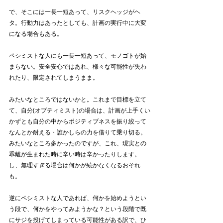
で、そこには一長一短あって、リスクヘッジがヘ
タ。行動力はあったとしても、計画の実行中に大変
になる場合もある。
ペシミストな人にも一長一短あって、モノゴトが始
まらない。安全安心ではあれ、様々な可能性が失わ
れたり、限定されてしまうまま。
みたいなところではないかと。これまで目標を立て
て、自分(オプティミスト)の場合は、計画が上手くい
かずとも自分の中からポジティブネスを振り絞って
なんとか耐える・誰かしらの力を借りて乗り切る。
みたいなところ多かったのですが、これ、現実との
乖離が生まれた時に辛い時は辛かったりします。
し、無理すぎる場合は何かが続かなくなるおそれ
も。
逆にペシミストな人であれば、何かを始めようとい
う段で、何かをやってみようかな？という段階で既
にサジを投げてしまっている可能性がある訳で、ひ