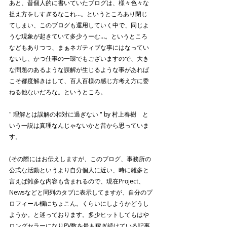
あと、昔個人的に書いていたブログは、様々色々な
捉え方をしすぎるなこれ…。というところあり閉じ
てしまい、このブログも運用していく中で、同じよ
うな現象が起きていて多少うーむ…。というところ
などもありつつ、まぁネガティブな事にはなってい
ないし、かつ仕事の一環でもございますので、大き
な問題のあるような誤解が生じるような事があれば
こそ都度解きはして、百人百様の感じ方考え方に委
ねる他ないだろな。というところ。
" 理解とは誤解の相対に過ぎない " by 村上春樹　と
いう一説は真理なんじゃないかと昔から思っていま
す。
(その際にはお伝えしますが、このブログ、事務所の
公式な活動というより自分個人に近い、時に雑多と
言えば雑多な内容も含まれるので、現在Project、
Newsなどと同列のタブに表示してますが、自分のプ
ロフィール欄にちょこん。くらいにしようかどうし
ようか。と迷っております。多少ヒットしてもはや
ロングセラーになりPV数を最も稼ぎ続けている記事