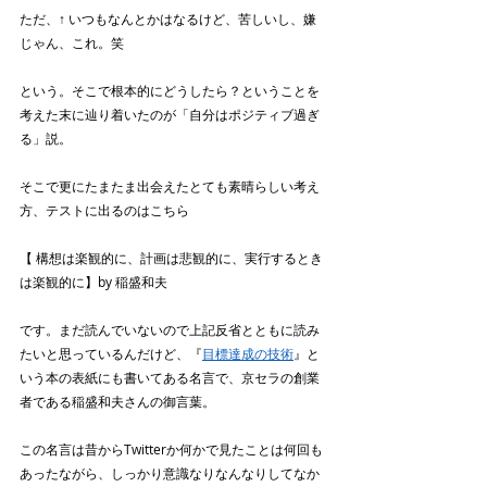
ただ、↑ いつもなんとかはなるけど、苦しいし、嫌
じゃん、これ。笑　
という。そこで根本的にどうしたら？ということを
考えた末に辿り着いたのが「自分はポジティブ過ぎ
る」説。
そこで更にたまたま出会えたとても素晴らしい考え
方、テストに出るのはこちら
【 構想は楽観的に、計画は悲観的に、実行するとき
は楽観的に】by 稲盛和夫
です。まだ読んでいないので上記反省とともに読み
たいと思っているんだけど、『
目標達成の技術
』と
いう本の表紙にも書いてある名言で、京セラの創業
者である稲盛和夫さんの御言葉。
この名言は昔からTwitterか何かで見たことは何回も
あったながら、しっかり意識なりなんなりしてなか