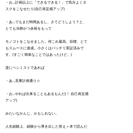
・お…計画以上に「できるできる！」で気分よくタ
スクをこなせたり(自己肯定感アップ)
・あ…でもまだ時間あるし、さてどうしよう？と、
とても冷静かつ余裕をもって
モノゴトをこなせました。何これ最高。目標、とて
もスムースに達成。小さくはバッチリ実証済みで
す。(すごく簡単なことではあったけど。)
逆にペシミストであれば
・あ…見事計画通り☆
・お…やれば出来ることもあるもんだ(！ 自己肯定感
アップ)
みたいなかんじ、かもしれない。
人生経験上、経験から導き出した答え＋本で読んだ
り偉大な人が言ってることが合致した事というのは