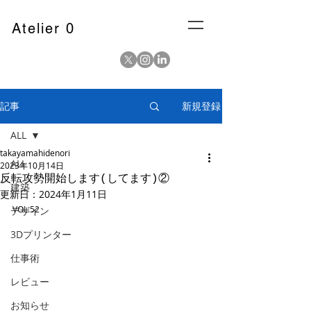
Atelier 0
記事
新規登録
ALL
takayamahidenori
ALL
2023年10月14日
反転攻勢開始します(してます)②
建築
更新日：
2024年1月11日
VOL.52
デザイン
3Dプリンター
仕事術
レビュー
お知らせ