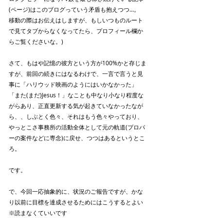
(ページ)はこのブログっていう矛盾も抱えつつ…。
移動の際はお伝えはしますが、もしいつものルート
で見てタブからなくなってたら、プロフィール欄か
らご覧くださいな。)
さて、もはや記憶の彼方という方が100%かと存じま
すが、前回の続きにはなるわけで、一言で言うと見
事に「ハリウッド映画のようにはいかなかった」
「また(まだ)Jesus！」なことも中なり小なり程度な
がらあり、正直更新する気が起きていなかったなが
ら、、しぶとく色々、それはもう色々やっており、
やっとこさ事務所の活動全体として元の軌道(プロパ
ーの案件などに専念)に戻せ、つつはあるというとこ
ろ。
です。
で、今回一応抽象的に、状況のご報告ですが、かな
り以前に目標を達成させるためにはこうするとよい 
※読まなくていいです