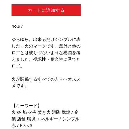
カートに追加する
no.97
ゆらゆら。出来るだけシンプルに表
した、火のマークです。意外と他の
ロゴとは被りづらいような構図を考
えました。視認性・耐久性に秀でた
ロゴ。
火が関係するすべての方々へオスス
メです。
【キーワード】
火 炎 焔 火炎 焚き火 消防 燃焼 / 企
業 店舗 環境 エネルギー / シンプル
赤 / E S s 3