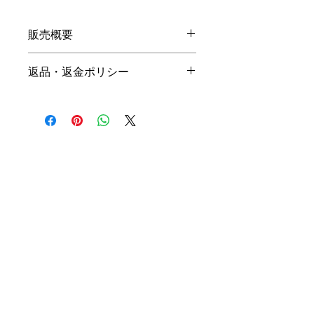
販売概要
本体価格
返品・返金ポリシー
19,800円（税込）
キャンセル
名入れ：無料
商品の性質上、ご注文後のキャン
オプション料金
セルは下記の段階毎（全プラン同
一）に制作費用を頂戴いたしま
手直しプラン ＋10,000円（税
す。ご購入の際はお間違い等ござ
込）
いませんよう、ご注意ください。
リメイクプラン ＋20,000円（税
込）
初回提案提出前 3,000円
初回提案提出後 4,500円
※ 詳細は
商品購入までの流れ
を
二回目提案提出前 6,000円
ご確認ください。
二回目提案提出後 7,500円 （全
て税込）
納品方法