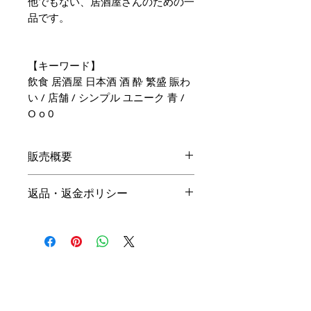
他でもない、居酒屋さんのための一
品です。
【キーワード】
飲食 居酒屋 日本酒 酒 酔 繁盛 賑わ
い / 店舗 / シンプル ユニーク 青 /
O o 0
販売概要
本体価格
返品・返金ポリシー
19,800円（税込）
キャンセル
名入れ：無料
商品の性質上、ご注文後のキャン
オプション料金
セルは下記の段階毎（全プラン同
一）に制作費用を頂戴いたしま
手直しプラン ＋10,000円（税
す。ご購入の際はお間違い等ござ