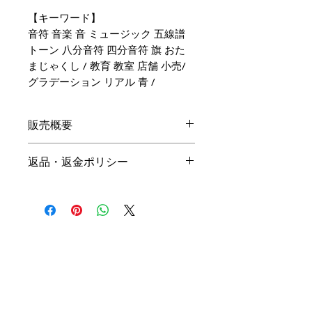
【キーワード】
音符 音楽 音 ミュージック 五線譜
トーン 八分音符 四分音符 旗 おた
まじゃくし / 教育 教室 店舗 小売/
グラデーション リアル 青 /
販売概要
本体価格
返品・返金ポリシー
19,800円（税込）
キャンセル
名入れ：無料
商品の性質上、ご注文後のキャン
オプション料金
セルは下記の段階毎（全プラン同
一）に制作費用を頂戴いたしま
手直しプラン ＋10,000円（税
す。ご購入の際はお間違い等ござ
込）
いませんよう、ご注意ください。
リメイクプラン ＋20,000円（税