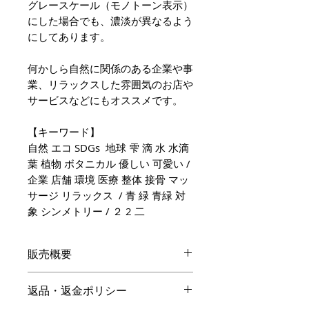
グレースケール（モノトーン表示）
にした場合でも、濃淡が異なるよう
にしてあります。
何かしら自然に関係のある企業や事
業、リラックスした雰囲気のお店や
サービスなどにもオススメです。
【キーワード】
自然 エコ SDGs 地球 雫 滴 水 水滴
葉 植物 ボタニカル 優しい 可愛い /
企業 店舗 環境 医療 整体 接骨 マッ
サージ リラックス / 青 緑 青緑 対
象 シンメトリー / ２ 2 二
販売概要
本体価格
返品・返金ポリシー