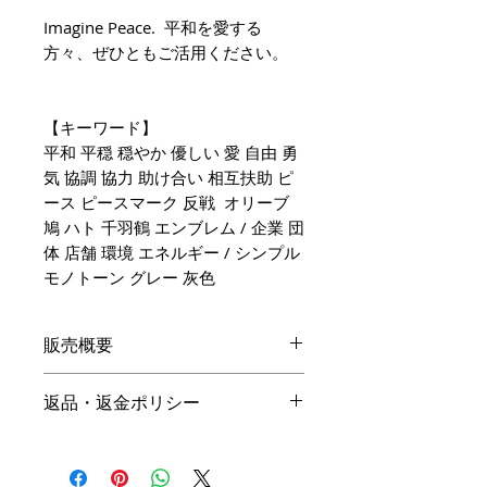
Imagine Peace. 平和を愛する
方々、ぜひともご活用ください。
【キーワード】
平和 平穏 穏やか 優しい 愛 自由 勇
気 協調 協力 助け合い 相互扶助 ピ
ース ピースマーク 反戦 オリーブ
鳩 ハト 千羽鶴 エンブレム / 企業 団
体 店舗 環境 エネルギー / シンプル
モノトーン グレー 灰色
販売概要
本体価格
返品・返金ポリシー
19,800円（税込）
キャンセル
名入れ：無料