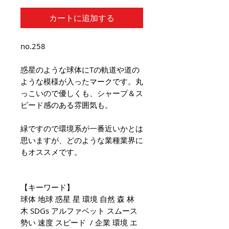
カートに追加する
no.258
惑星のような球体にTの軌道や道の
ような模様が入ったマークです。丸
っこいので優しくも、シャープ＆ス
ピード感のある雰囲気も。
緑ですので環境系が一番近いかとは
思いますが、どのような業種業界に
もオススメです。
【キーワード】
球体 地球 惑星 星 環境 自然 森 林
木 SDGs アルファベット スムース
勢い 速度 スピード / 企業 環境 エ