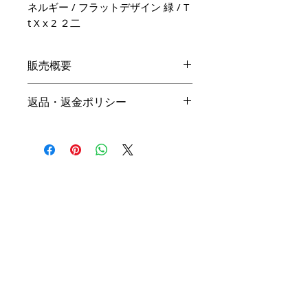
ネルギー / フラットデザイン 緑 / T
t X x 2 ２二
販売概要
本体価格
返品・返金ポリシー
19,800円（税込）
キャンセル
名入れ：無料
商品の性質上、ご注文後のキャン
オプション料金
セルは下記の段階毎（全プラン同
一）に制作費用を頂戴いたしま
手直しプラン ＋10,000円（税
す。ご購入の際はお間違い等ござ
込）
いませんよう、ご注意ください。
リメイクプラン ＋20,000円（税
込）
初回提案提出前 3,000円
初回提案提出後 4,500円
※ 詳細は
商品購入までの流れ
を
二回目提案提出前 6,000円
ご確認ください。