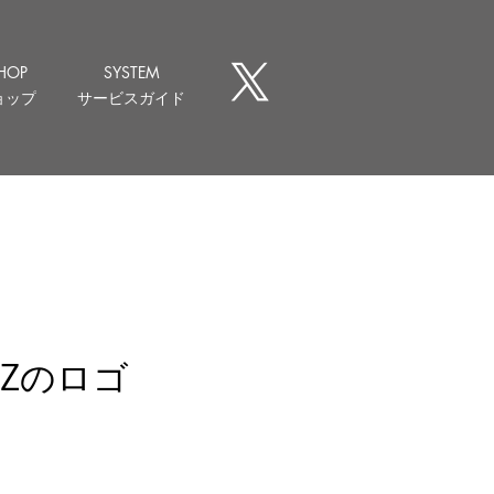
HOP
SYSTEM
ョップ
サービスガイド
Zのロゴ
価
格