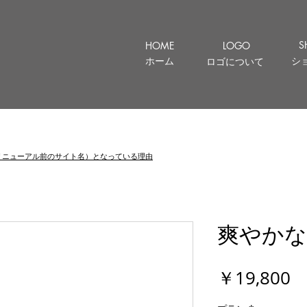
S
HOME
LOGO
ホーム
シ
ロゴについて
let （リニューアル前のサイト名）となっている理由
爽やかな
￥19,800