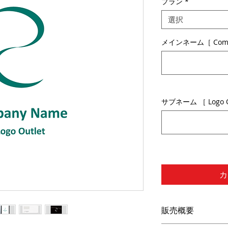
プラン
*
選択
メインネーム［ Comp
サブネーム ［ Logo 
カ
販売概要