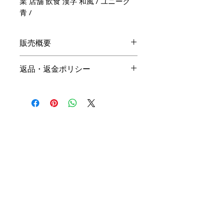
業 店舗 飲食 漢字 和風 / ユニーク
青 /
販売概要
本体価格
返品・返金ポリシー
19,800円（税込）
キャンセル
名入れ：無料
商品の性質上、ご注文後のキャン
オプション料金
セルは下記の段階毎（全プラン同
一）に制作費用を頂戴いたしま
手直しプラン ＋10,000円（税
す。ご購入の際はお間違い等ござ
込）
いませんよう、ご注意ください。
リメイクプラン ＋20,000円（税
込）
初回提案提出前 3,000円
初回提案提出後 4,500円
※ 詳細は
商品購入までの流れ
を
二回目提案提出前 6,000円
ご確認ください。
二回目提案提出後 7,500円 （全