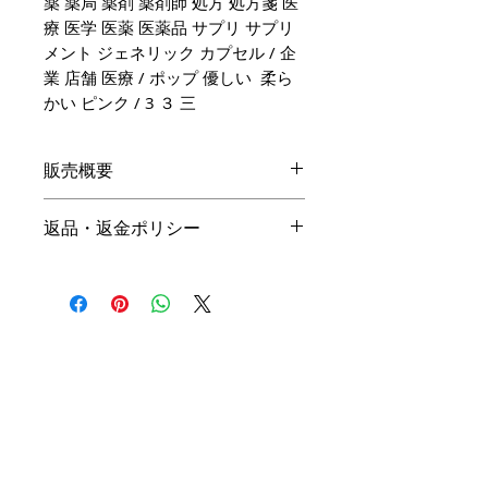
薬 薬局 薬剤 薬剤師 処方 処方箋 医
療 医学 医薬 医薬品 サプリ サプリ
メント ジェネリック カプセル / 企
業 店舗 医療 / ポップ 優しい 柔ら
かい ピンク / 3 ３ 三
販売概要
本体価格
返品・返金ポリシー
19,800円（税込）
キャンセル
名入れ：無料
商品の性質上、ご注文後のキャン
オプション料金
セルは下記の段階毎（全プラン同
一）に制作費用を頂戴いたしま
手直しプラン ＋10,000円（税
す。ご購入の際はお間違い等ござ
込）
いませんよう、ご注意ください。
リメイクプラン ＋20,000円（税
込）
初回提案提出前 3,000円