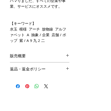
ハマりました、すべての企業や事
業、サービスにオススメです。
【キーワード】
水玉 模様 アーチ 放物線 アルフ
ァベット A 抽象 / 企業 店舗 / ポ
ップ 紫 / A 9 九 2 二
販売概要
本体価格
返品・返金ポリシー
19,800円（税込）
キャンセル
名入れ：無料
商品の性質上、ご注文後のキャン
オプション料金
セルは下記の段階毎（全プラン同
一）に制作費用を頂戴いたしま
手直しプラン ＋10,000円（税
す。ご購入の際はお間違い等ござ