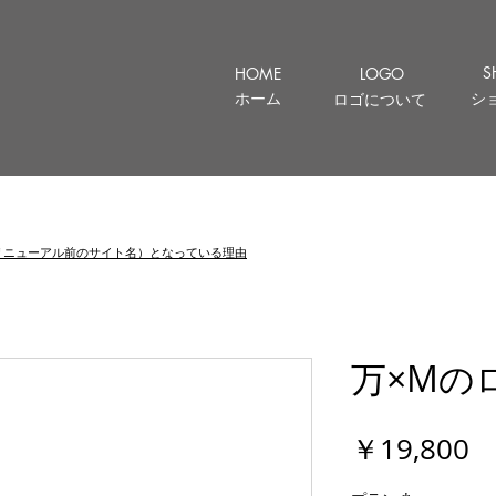
S
HOME
LOGO
ホーム
シ
ロゴについて
let （リニューアル前のサイト名）となっている理由
万×Mの
￥19,800