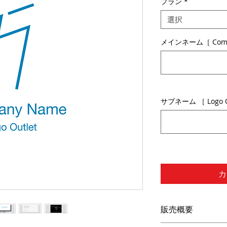
プラン
*
選択
メインネーム［ Comp
サブネーム ［ Logo 
カ
販売概要