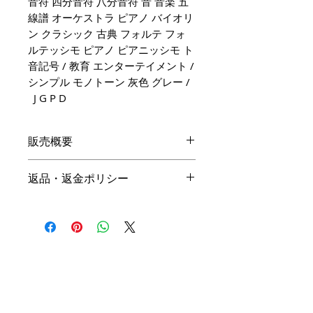
音符 四分音符 八分音符 音 音楽 五
線譜 オーケストラ ピアノ バイオリ
ン クラシック 古典 フォルテ フォ
ルテッシモ ピアノ ピアニッシモ ト
音記号 / 教育 エンターテイメント /
シンプル モノトーン 灰色 グレー /
J G P D
販売概要
本体価格
返品・返金ポリシー
19,800円（税込）
キャンセル
名入れ：無料
商品の性質上、ご注文後のキャン
オプション料金
セルは下記の段階毎（全プラン同
一）に制作費用を頂戴いたしま
手直しプラン ＋10,000円（税
す。ご購入の際はお間違い等ござ
込）
いませんよう、ご注意ください。