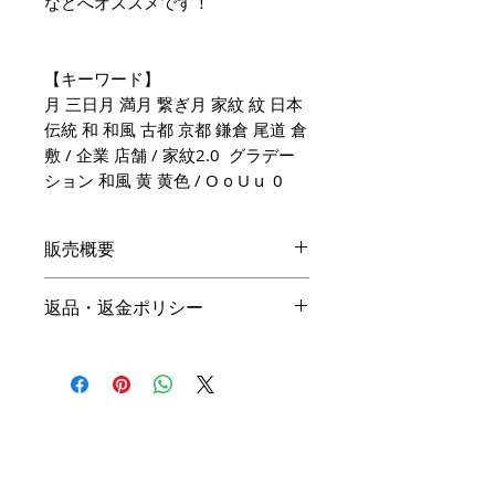
などへオススメです！
【キーワード】
月 三日月 満月 繋ぎ月 家紋 紋 日本
伝統 和 和風 古都 京都 鎌倉 尾道 倉
敷 / 企業 店舗 / 家紋2.0 グラデー
ション 和風 黄 黄色 / O o U u 0
販売概要
本体価格
返品・返金ポリシー
19,800円（税込）
キャンセル
名入れ：無料
商品の性質上、ご注文後のキャン
オプション料金
セルは下記の段階毎（全プラン同
一）に制作費用を頂戴いたしま
手直しプラン ＋10,000円（税
す。ご購入の際はお間違い等ござ