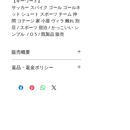
【キーワード】
サッカー スパイク ゴール ゴールネ
ット シュート スポーツ チーム 仲
間 コテージ 家 小屋 ヴィラ 離れ 別
荘 / スポーツ 宿泊 / かっこいい シ
ンプル / O 5 / 既製品 販売
販売概要
本体価格
返品・返金ポリシー
19,800円（税込）
キャンセル
名入れ：無料
商品の性質上、ご注文後のキャン
オプション料金
セルは下記の段階毎（全プラン同
一）に制作費用を頂戴いたしま
手直しプラン ＋10,000円（税
す。ご購入の際はお間違い等ござ
込）
いませんよう、ご注意ください。
リメイクプラン ＋20,000円（税