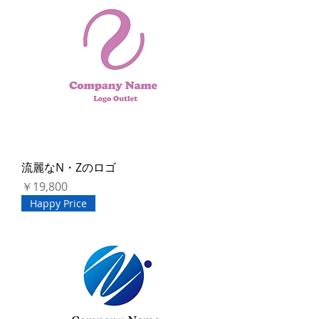
流麗なN・Zのロゴ
価格
￥19,800
Happy Price