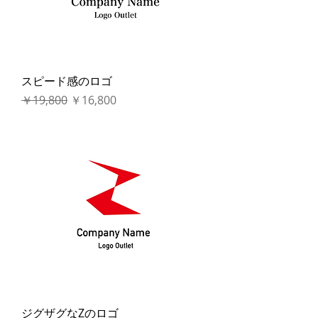
スピード感のロゴ
通常価格
セール価格
￥19,800
￥16,800
ジグザグなZのロゴ