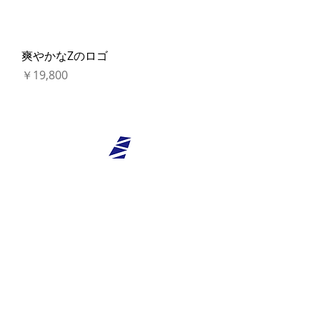
爽やかなZのロゴ
価格
￥19,800
連続した幾何学のロゴ
通常価格
セール価格
￥19,800
￥16,800