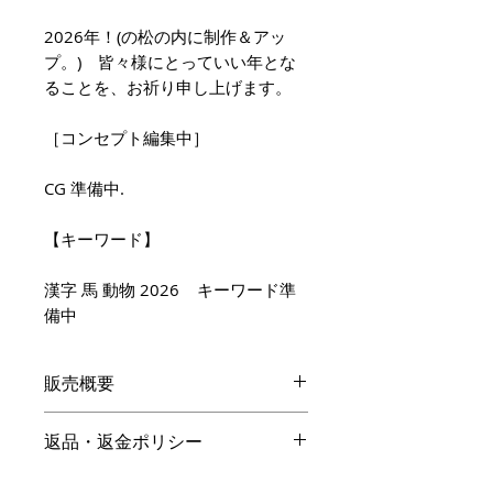
2026年！(の松の内に制作＆アッ
プ。) 皆々様にとっていい年とな
ることを、お祈り申し上げます。
［コンセプト編集中］
CG 準備中.
【キーワード】
漢字 馬 動物 2026 キーワード準
備中
販売概要
本体価格
返品・返金ポリシー
19,800円（税込）
キャンセル