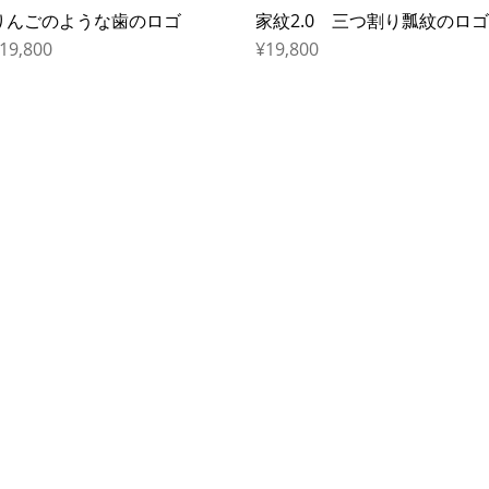
りんごのような歯のロゴ
Quick View
家紋2.0 三つ割り瓢紋のロゴ
Quick View
rice
Price
19,800
¥19,800