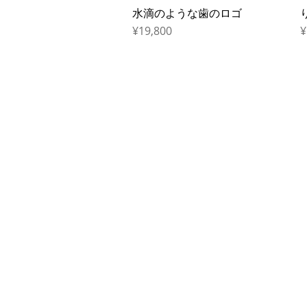
水滴のような歯のロゴ
Quick View
Price
P
¥19,800
¥