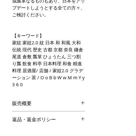
成瓢箪なるものもあり、日本をアッ
プデートしようとする全ての方々、
ご検討ください。
【キーワード】
家紋 家紋2.0 紋 日本 和 和風 大和
伝統 現代 歴史 古都 京都 奈良 鎌倉
尾道 倉敷 瓢箪 ひょうたん 三つ割
り瓢 飲食 料亭 日本料理 和食 精進
料理 居酒屋/ 店舗 / 家紋2.0 グラデ
ーション 茶 / O o B b W w M m Y y
3 6 0
販売概要
本体価格
返品・返金ポリシー
19,800円（税込）
キャンセル