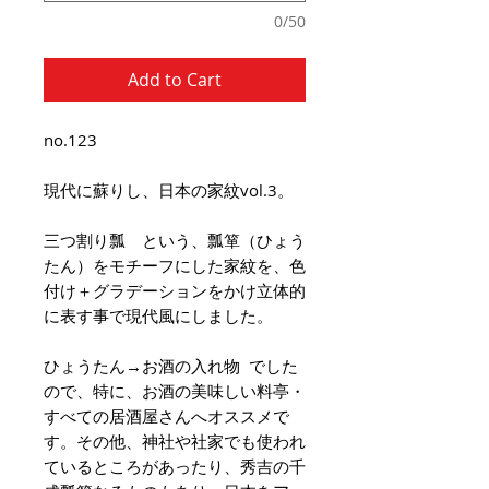
0/50
Add to Cart
no.123
現代に蘇りし、日本の家紋vol.3。
三つ割り瓢 という、瓢箪（ひょう
たん）をモチーフにした家紋を、色
付け＋グラデーションをかけ立体的
に表す事で現代風にしました。
ひょうたん→お酒の入れ物 でした
ので、特に、お酒の美味しい料亭・
すべての居酒屋さんへオススメで
す。その他、神社や社家でも使われ
ているところがあったり、秀吉の千