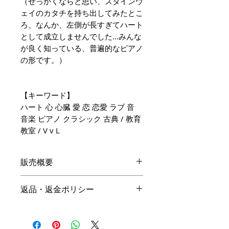
（せっかくならと思い、スタインウ
ェイのカタチを持ち出してみたとこ
ろ、なんか、左側が長すぎてハート
として成立しませんでした…みんな
が良く知っている、普遍的なピアノ
の形です。）
【キーワード】
ハート 心 心臓 愛 恋 恋愛 ラブ 音
音楽 ピアノ クラシック 古典 / 教育
教室 / V v L
販売概要
本体価格
返品・返金ポリシー
19,800円（税込）
キャンセル
名入れ：無料