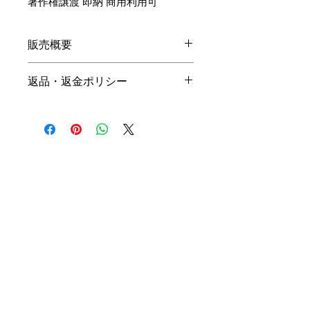
著作権譲渡 即納 商用利用可
販売概要
本体価格
返品・返金ポリシー
19,800円（税込）
キャンセル
名入れ：無料
商品の性質上、ご注文後のキャン
オプション料金
セルは下記の段階毎（全プラン同
一）に制作費用を頂戴いたしま
手直しプラン ＋10,000円（税
す。ご購入の際はお間違い等ござ
込）
いませんよう、ご注意ください。
リメイクプラン ＋20,000円（税
込）
初回提案提出前 3,000円
初回提案提出後 4,500円
※ 詳細は
商品購入までの流れ
を
二回目提案提出前 6,000円
ご確認ください。
二回目提案提出後 7,500円 （全
て税込）