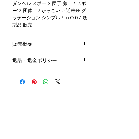
ダンベル スポーツ 団子 卵 IT / スポ
ーツ 団体 IT / かっこいい 近未来 グ
ラデーション シンプル / m O 0 / 既
製品 販売
販売概要
本体価格
返品・返金ポリシー
19,800円（税込）
キャンセル
名入れ：無料
商品の性質上、ご注文後のキャン
オプション料金
セルは下記の段階毎（全プラン同
一）に制作費用を頂戴いたしま
手直しプラン ＋10,000円（税
す。ご購入の際はお間違い等ござ
込）
いませんよう、ご注意ください。
リメイクプラン ＋20,000円（税
込）
初回提案提出前 3,000円