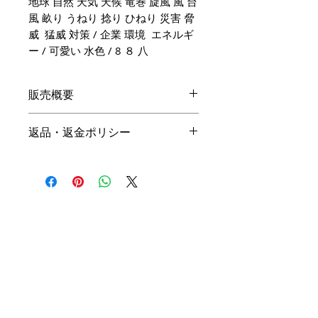
地球 自然 天気 天候 竜巻 旋風 風 台
風 畝り うねり 捻り ひねり 災害 脅
威 猛威 対策 / 企業 環境 エネルギ
ー / 可愛い 水色 / 8 ８ 八
販売概要
本体価格
返品・返金ポリシー
19,800円（税込）
キャンセル
名入れ：無料
商品の性質上、ご注文後のキャン
オプション料金
セルは下記の段階毎（全プラン同
一）に制作費用を頂戴いたしま
手直しプラン ＋10,000円（税
す。ご購入の際はお間違い等ござ
込）
いませんよう、ご注意ください。
リメイクプラン ＋20,000円（税
込）
初回提案提出前 3,000円
初回提案提出後 4,500円