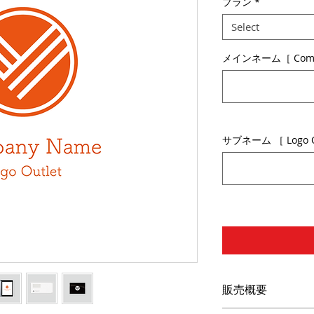
プラン
*
Select
メインネーム［ Comp
サブネーム ［ Logo Ou
販売概要