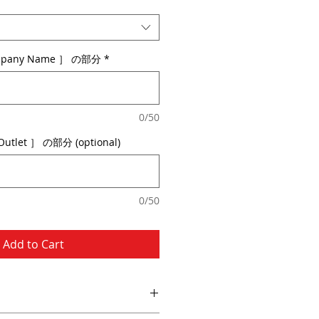
any Name ］ の部分
*
0/50
tlet ］ の部分 (optional)
0/50
Add to Cart