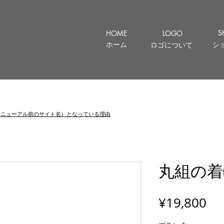
S
HOME
LOGO
ホーム
シ
ロゴについて
let （リニューアル前のサイト名）となっている理由
丸組の着
Pr
¥19,800