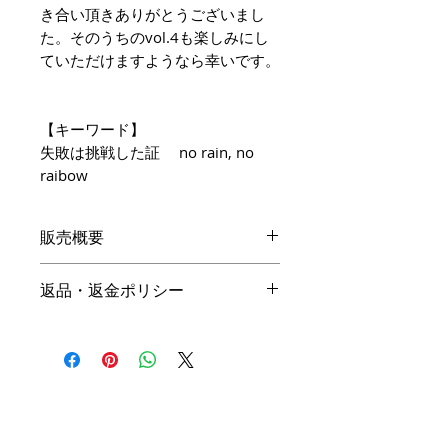
き合い頂きありがとうございまし
た。そのうちのvol.4も楽しみにし
ていただけますようなら幸いです。
【キーワード】
失敗は挑戦した証 no rain, no
raibow
販売概要
本体価格
返品・返金ポリシー
19,800円（税込）
キャンセル
名入れ：無料
商品の性質上、ご注文後のキャン
オプション料金
セルは下記の段階毎（全プラン同
一）に制作費用を頂戴いたしま
手直しプラン ＋10,000円（税