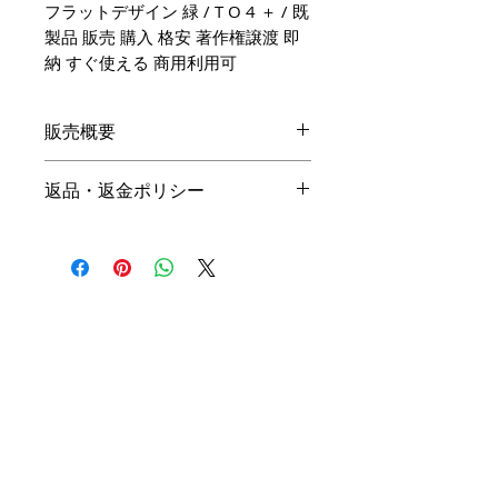
フラットデザイン 緑 / T O 4 ＋ / 既
製品 販売 購入 格安 著作権譲渡 即
納 すぐ使える 商用利用可
販売概要
本体価格
返品・返金ポリシー
19,800円（税込）
キャンセル
名入れ：無料
商品の性質上、ご注文後のキャン
オプション料金
セルは下記の段階毎（全プラン同
一）に制作費用を頂戴いたしま
手直しプラン ＋10,000円（税
す。ご購入の際はお間違い等ござ
込）
いませんよう、ご注意ください。
リメイクプラン ＋20,000円（税
込）
初回提案提出前 3,000円
初回提案提出後 4,500円
※ 詳細は
商品購入までの流れ
を