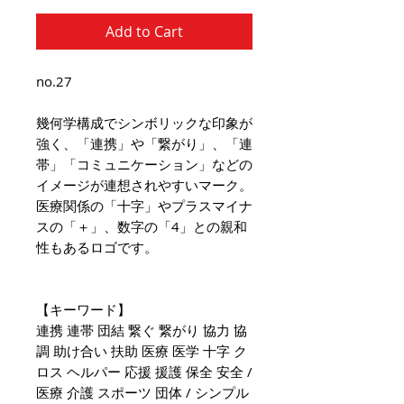
Add to Cart
no.27
幾何学構成でシンボリックな印象が
強く、「連携」や「繋がり」、「連
帯」「コミュニケーション」などの
イメージが連想されやすいマーク。
医療関係の「十字」やプラスマイナ
スの「＋」、数字の「4」との親和
性もあるロゴです。
【キーワード】
連携 連帯 団結 繋ぐ 繋がり 協力 協
調 助け合い 扶助 医療 医学 十字 ク
ロス ヘルパー 応援 援護 保全 安全 /
医療 介護 スポーツ 団体 / シンプル