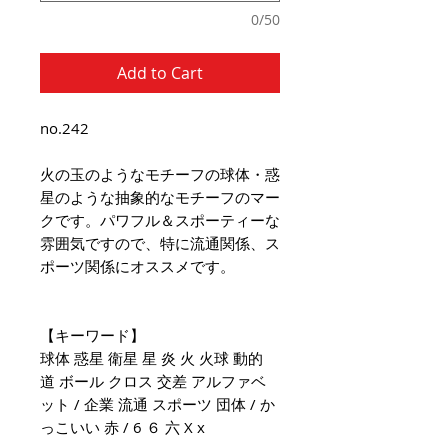
0/50
Add to Cart
no.242
火の玉のようなモチーフの球体・惑
星のような抽象的なモチーフのマー
クです。パワフル＆スポーティーな
雰囲気ですので、特に流通関係、ス
ポーツ関係にオススメです。
【キーワード】
球体 惑星 衛星 星 炎 火 火球 動的
道 ボール クロス 交差 アルファベ
ット / 企業 流通 スポーツ 団体 / か
っこいい 赤 / 6 ６ 六 X x