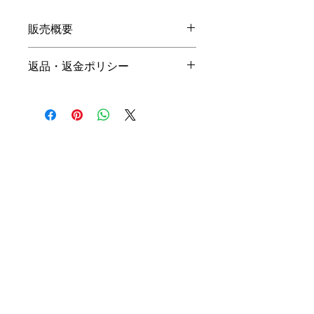
販売概要
本体価格
返品・返金ポリシー
19,800円（税込）
キャンセル
名入れ：無料
商品の性質上、ご注文後のキャン
オプション料金
セルは下記の段階毎（全プラン同
一）に制作費用を頂戴いたしま
手直しプラン ＋10,000円
す。ご購入の際はお間違い等ござ
（税込）
いませんよう、ご注意ください。
リメイクプラン ＋20,000円
（税込）
初回提案提出前 3,000円
初回提案提出後 4,500円
※ 詳細は
商品購入までの流れ
を
二回目提案提出前 6,000円
ご確認ください。
二回目提案提出後 7,500円 （全
て税込）
納品方法