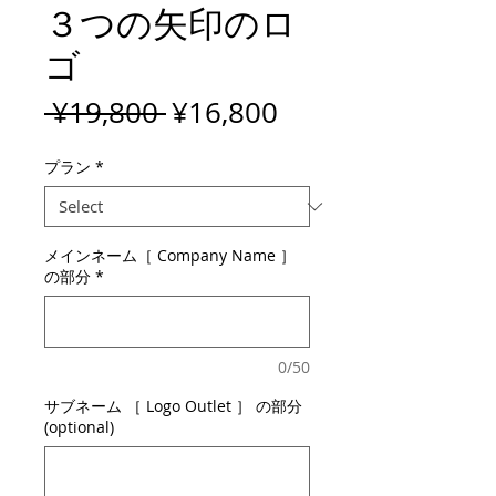
３つの矢印のロ
ゴ
Regular
Sale
 ¥19,800 
¥16,800
Price
Price
プラン
*
メインネーム［ Company Name ］
の部分
*
0/50
サブネーム ［ Logo Outlet ］ の部分
(optional)