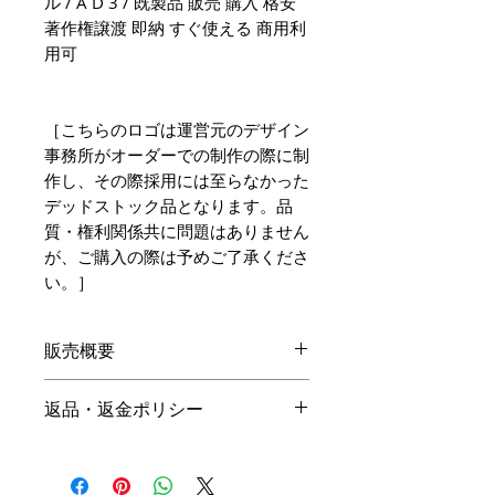
ル / A D 3 / 既製品 販売 購入 格安
著作権譲渡 即納 すぐ使える 商用利
用可
［こちらのロゴは運営元のデザイン
事務所がオーダーでの制作の際に制
作し、その際採用には至らなかった
デッドストック品となります。品
質・権利関係共に問題はありません
が、ご購入の際は予めご了承くださ
い。］
販売概要
本体価格
返品・返金ポリシー
19,800円（税込）
キャンセル
名入れ：無料