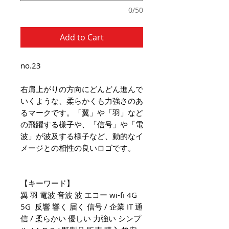
0/50
Add to Cart
no.23
右肩上がりの方向にどんどん進んで
いくような、柔らかくも力強さのあ
るマークです。「翼」や「羽」など
の飛躍する様子や、「信号」や「電
波」が波及する様子など、動的なイ
メージとの相性の良いロゴです。
【キーワード】
翼 羽 電波 音波 波 エコー wi-fi 4G
5G 反響 響く 届く 信号 / 企業 IT 通
信 / 柔らかい 優しい 力強い シンプ