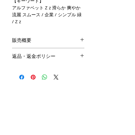
【キーワード】
アルファベット Z z 滑らか 爽やか
流麗 スムース / 企業 / シンプル 緑
/ Z z
販売概要
本体価格
返品・返金ポリシー
19,800円（税込）
キャンセル
名入れ：無料
商品の性質上、ご注文後のキャン
オプション料金
セルは下記の段階毎（全プラン同
一）に制作費用を頂戴いたしま
手直しプラン ＋10,000円
す。ご購入の際はお間違い等ござ
（税込）
いませんよう、ご注意ください。
リメイクプラン ＋20,000円
（税込）
初回提案提出前 3,000円
初回提案提出後 4,500円