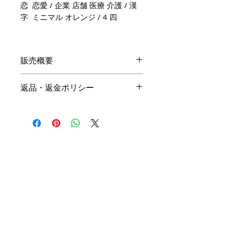
恋 恋愛 / 企業 店舗 医療 介護 / 漢
字 ミニマル オレンジ / 4 四
販売概要
本体価格
返品・返金ポリシー
19,800円（税込）
キャンセル
名入れ：無料
商品の性質上、ご注文後のキャン
オプション料金
セルは下記の段階毎（全プラン同
一）に制作費用を頂戴いたしま
手直しプラン ＋10,000円（税
す。ご購入の際はお間違い等ござ
込）
いませんよう、ご注意ください。
リメイクプラン ＋20,000円（税
込）
初回提案提出前 3,000円
初回提案提出後 4,500円
※ 詳細は
商品購入までの流れ
を