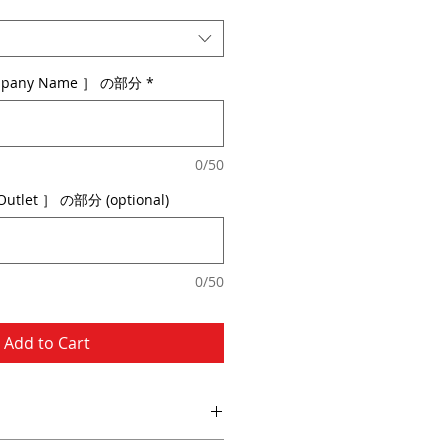
any Name ］ の部分
*
0/50
tlet ］ の部分 (optional)
0/50
Add to Cart