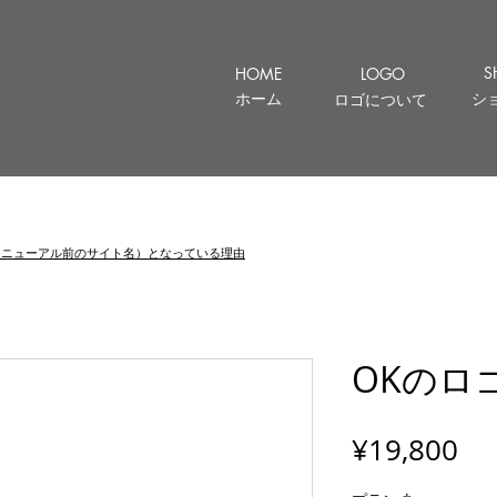
S
HOME
LOGO
ホーム
シ
ロゴについて
let （リニューアル前のサイト名）となっている理由
OKのロ
Pr
¥19,800