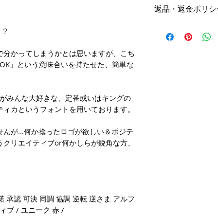
本体価格
返品・返金ポリシ
19,800円（税込）
キャンセル
？？
名入れ：無料
商品の性質上、ご
で分かってしまうかとは思いますが、こち
オプション料金
階毎（全プラン同
OK」という意味合いを持たせた、簡単な
す。ご購入の際は
手直しプラン ＋1
ご注意ください。
リメイクプラン ＋
ーがみんな大好きな、定番或いはキングの
初回提案提出前 3
ティカというフォントを用いております。
※ 詳細は
商品購
初回提案提出後 4
い。
せんが…何か捻ったロゴが欲しい＆ポジテ
二回目提案提出前 
うクリエイティブor何かしらが鋭角な方、
二回目提案提出後 
納品方法
［キャンセルの成
メール納品（デー
代金との差額分を
ルを送付）
す。］
承諾 承認 可決 同調 協調 逆転 逆さま アルフ
ブ / ユニーク 赤 /
納品ファイル形式
返品