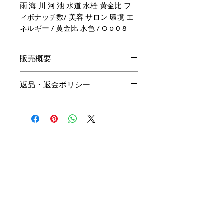
雨 海 川 河 池 水道 水栓 黄金比 フ
ィボナッチ数/ 美容 サロン 環境 エ
ネルギー / 黄金比 水色 / O o 0 8
販売概要
本体価格
返品・返金ポリシー
14,000円（税込）
キャンセル
名入れ：無料
商品の性質上、ご注文後のキャン
オプション料金
セルは下記の段階毎（全プラン同
一）に制作費用を頂戴いたしま
手直しプラン ＋5,500円（税
す。ご購入の際はお間違い等ござ
込）
いませんよう、ご注意ください。
リメイクプラン ＋11,000円（税
込）
初回提案提出前 3,000円
初回提案提出後 4,500円
※ 詳細は
商品購入までの流れ
を