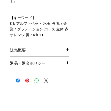
す。
【キーワード】
K k アルファベット 水玉 円 丸 / 企
業 / グラデーション パース 立体 赤
オレンジ 黄 / K k 11
販売概要
本体価格
返品・返金ポリシー
19,800円（税込）
キャンセル
名入れ：無料
商品の性質上、ご注文後のキャン
オプション料金
セルは下記の段階毎（全プラン同
一）に制作費用を頂戴いたしま
手直しプラン ＋10,000円（税
す。ご購入の際はお間違い等ござ
込）
いませんよう、ご注意ください。