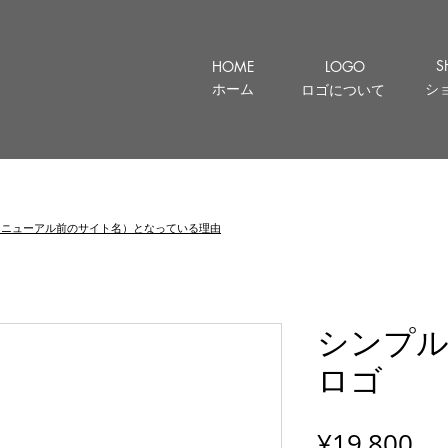
S
HOME
LOGO
ホーム
シ
ロゴについて
let （リニューアル前のサイト名）となっている理由
シンプ
ロゴ
Pr
¥19,800