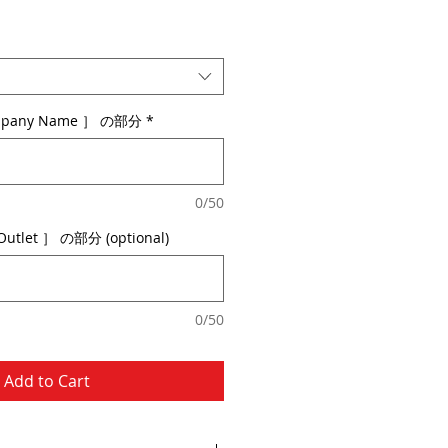
any Name ］ の部分
*
0/50
tlet ］ の部分 (optional)
0/50
Add to Cart