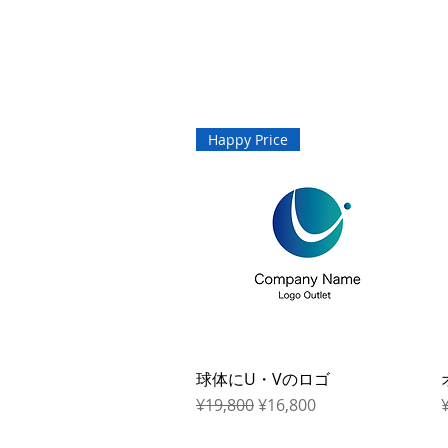
Happy Price
球体にU・Vのロゴ
Quick View
Regular Price
Sale Price
P
¥19,800
¥16,800