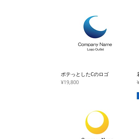
ポテっとしたCのロゴ
Quick View
Price
R
¥19,800